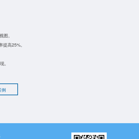
°视图。
率提高25%。
实现。
案例
海